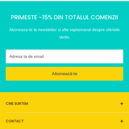
PRIMESTE -15% DIN TOTALUL COMENZII
Aboneaza-te la newsletter si afla saptamanal despre ofertele
Verlin.
Adresa ta de email
Abonează-te
CINE SUNTEM
Verlin este o afacere de familie, este un loc pe care ne dorim
CONTACT
să îl construim frumos, dar mai ales este acel magazin online