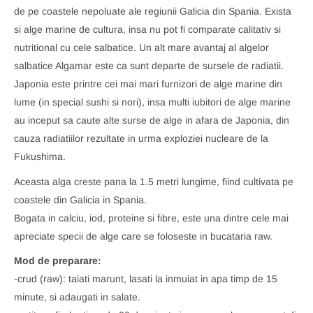
de pe coastele nepoluate ale regiunii Galicia din Spania. Exista
si alge marine de cultura, insa nu pot fi comparate calitativ si
nutritional cu cele salbatice. Un alt mare avantaj al algelor
salbatice Algamar este ca sunt departe de sursele de radiatii.
Japonia este printre cei mai mari furnizori de alge marine din
lume (in special sushi si nori), insa multi iubitori de alge marine
au inceput sa caute alte surse de alge in afara de Japonia, din
cauza radiatiilor rezultate in urma exploziei nucleare de la
Fukushima.
Aceasta alga creste pana la 1.5 metri lungime, fiind cultivata pe
coastele din Galicia in Spania.
Bogata in calciu, iod, proteine si fibre, este una dintre cele mai
apreciate specii de alge care se foloseste in bucataria raw.
Mod de preparare:
-crud (raw): taiati marunt, lasati la inmuiat in apa timp de 15
minute, si adaugati in salate.