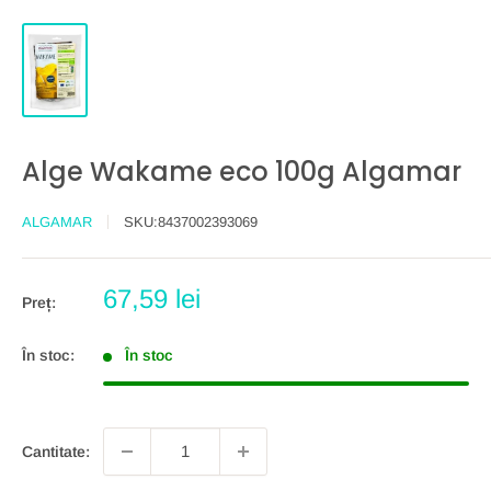
Alge Wakame eco 100g Algamar
ALGAMAR
SKU:
8437002393069
Preț
67,59 lei
Preț:
redus
În stoc:
În stoc
Cantitate: