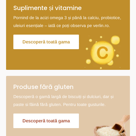
Suplimente și vitamine
Pornind de la acizi omega 3 și până la calciu, probiotice,
uleiuri esențiale – iată ce poți observa pe verlin.ro.
Descoperă toată gama
Produse fără gluten
Descoperă o gamă largă de biscuiți și dulciuri, dar și
paste si făină fără gluten. Pentru toate gusturile.
Descoperă toată gama