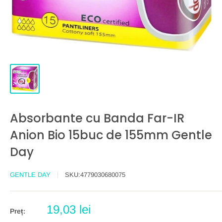
Absorbante cu Banda Far-IR
Anion Bio 15buc de 155mm Gentle
Day
GENTLE DAY
SKU:
4779030680075
Preț
19,03 lei
Preț:
redus