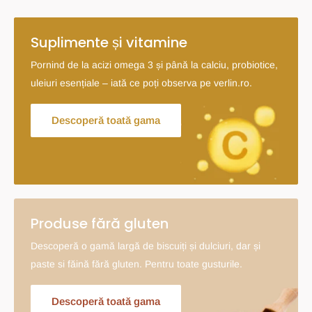
Suplimente și vitamine
Pornind de la acizi omega 3 și până la calciu, probiotice,
uleiuri esențiale – iată ce poți observa pe verlin.ro.
Descoperă toată gama
Produse fără gluten
Descoperă o gamă largă de biscuiți și dulciuri, dar și
paste si făină fără gluten. Pentru toate gusturile.
Descoperă toată gama