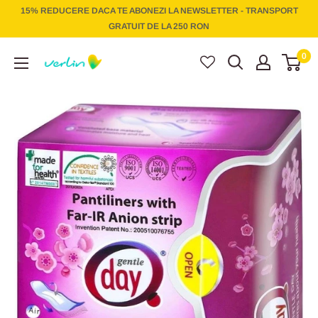
Treci
15% REDUCERE DACA TE ABONEZI LA NEWSLETTER - TRANSPORT
la
GRATUIT DE LA 250 RON
conținut
Verlin
0