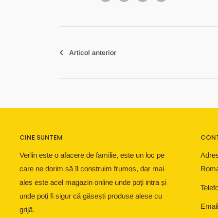
Articol anterior
CINE SUNTEM
CON
Verlin este o afacere de familie, este un loc pe
Adres
care ne dorim să îl construim frumos, dar mai
Roma
ales este acel magazin online unde poți intra și
Telef
unde poți fi sigur că găsești produse alese cu
Email
grijă.