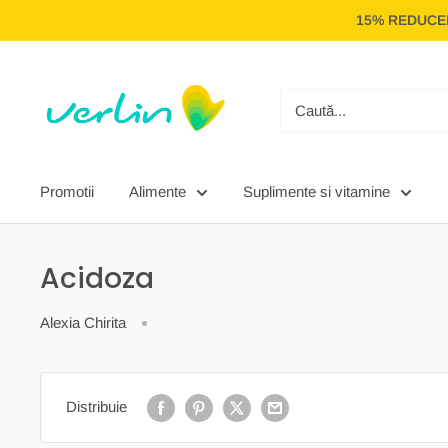
Treci
15% REDUCER
la
conținut
Verlin
Promotii
Alimente
Suplimente si vitamine
Acidoza
Alexia Chirita
Distribuie