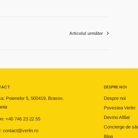
Articolul următor
TACT
DESPRE NOI
a: Poienelor 5, 500419, Brasov,
Despre noi
nia
Povestea Verlin
Devino Afiliat
on: +40 746 23 22 55
Concierge de să
: contact@verlin.ro
Blog