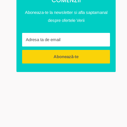
COMENZII
Aboneaza-te la newsletter si afla saptamanal
despre ofertele Verii
Adresa ta de email
Abonează-te