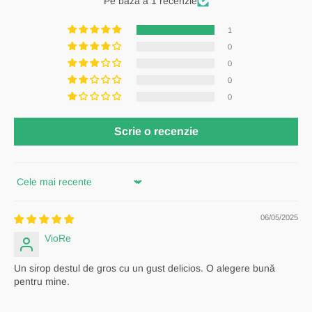
Pe baza a 1 recenzie
1
0
0
0
0
Scrie o recenzie
Sort by
06/05/2025
VioRe
Un sirop destul de gros cu un gust delicios. O alegere bună
pentru mine.