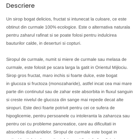
Descriere
Un sirop bogat delicios, fructat si intunecat la culoare, ce este
obtinut din curmale 100% ecologice. Este o alternativa naturala
pentru zaharul rafinat si se poate folosi pentru indulcirea
bauturilor calde, in deserturi si copturi.
Siropul de curmale, numit si miere de curmale sau melasa de
curmale, este folosit pe scara larga la gatit in Orientul Mijlociu.
Sirop gros fructat, maro inchis si foarte dulce, este bogat
in glucoza si fructoza (monozaharide), astfel incat cea mai mare
parte din continutul sau de zahar este absorbita in fluxul sanguin
si creste nivelul de glucoza din sange mai repede decat alte
siropuri. Este deci foarte potrivit pentru cei ce sufera de
hipoglicemie, pentru persoanele cu intoleranta la zaharoza sau
pentru cei cu probleme pancreatice, care au dificultati in
absorbtia dizaharidelor. Siropul de curmale este bogat in