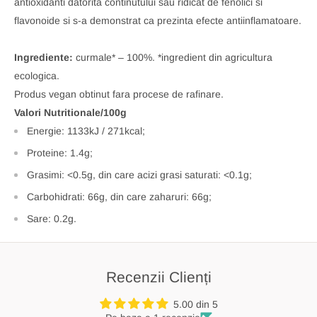
antioxidanti datorita continutului sau ridicat de fenolici si
flavonoide si s-a demonstrat ca prezinta efecte antiinflamatoare.
Ingrediente:
curmale* – 100%. *ingredient din agricultura
ecologica.
Produs vegan obtinut fara procese de rafinare.
Valori Nutritionale/100g
Energie: 1133kJ / 271kcal;
Proteine: 1.4g;
Grasimi: <0.5g, din care acizi grasi saturati: <0.1g;
Carbohidrati: 66g, din care zaharuri: 66g;
Sare: 0.2g.
Recenzii Clienți
5.00 din 5