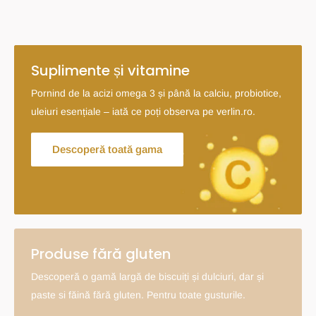
Suplimente și vitamine
Pornind de la acizi omega 3 și până la calciu, probiotice,
uleiuri esențiale – iată ce poți observa pe verlin.ro.
Descoperă toată gama
Produse fără gluten
Descoperă o gamă largă de biscuiți și dulciuri, dar și
paste si făină fără gluten. Pentru toate gusturile.