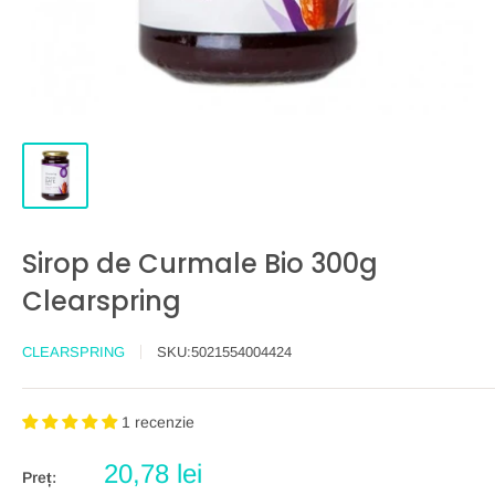
Sirop de Curmale Bio 300g
Clearspring
CLEARSPRING
SKU:
5021554004424
1 recenzie
Preț
20,78 lei
Preț: