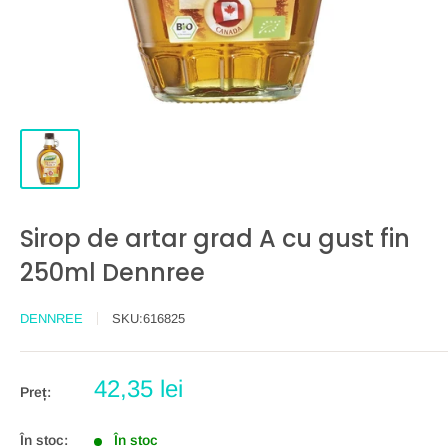
Sirop de artar grad A cu gust fin
250ml Dennree
DENNREE
SKU:
616825
Preț
42,35 lei
Preț:
redus
În stoc:
În stoc