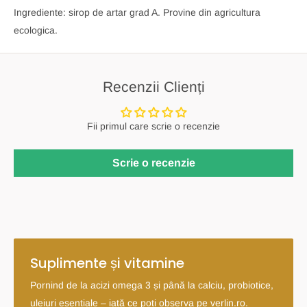
Ingrediente: sirop de artar grad A. Provine din agricultura
ecologica.
Recenzii Clienți
Fii primul care scrie o recenzie
Scrie o recenzie
Suplimente și vitamine
Pornind de la acizi omega 3 și până la calciu, probiotice,
uleiuri esențiale – iată ce poți observa pe verlin.ro.