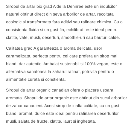
Siropul de artar bio grad A de la Dennree este un indulcitor
natural obtinut direct din seva arborilor de artar, recoltata
ecologic si transformata fara aditivi sau rafinare chimica. Cu o
consistenta fluida si un gust fin, echilibrat, este ideal pentru
clatite, vafe, musli, deserturi, smoothie-uri sau bauturi calde.
Calitatea grad A garanteaza o aroma delicata, usor
caramelizata, perfecta pentru cei care prefera un sirop mai
bland, dar autentic. Ambalat sustenabil si 100% vegan, este o
alternativa sanatoasa la zaharul rafinat, potrivita pentru o
alimentatie curata si constienta.
Siropul de artar organic canadian ofera o placere usoara,
aromata. Siropul de artar organic este obtinut din sucul arborilor
de zahar canadieni. Acest sirop de inalta calitate, cu un gust
bland, aromat, dulce este ideal pentru rafinarea deserturilor,
musli, salata de fructe, clatite, iaurt si inghetata.