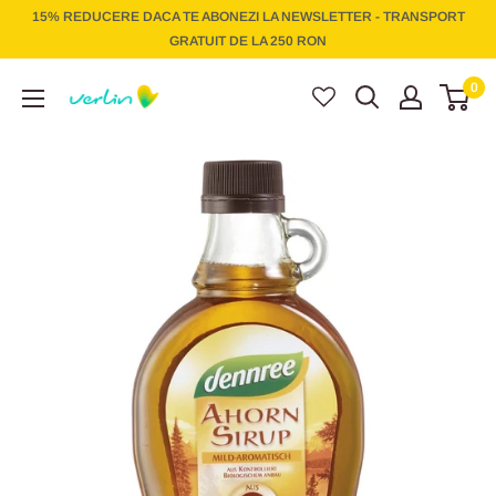
Treci
15% REDUCERE DACA TE ABONEZI LA NEWSLETTER - TRANSPORT
la
GRATUIT DE LA 250 RON
conținut
Verlin
0