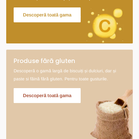
Descoperă toată gama
Produse fără gluten
Descoperă o gamă largă de biscuiți și dulciuri, dar și
paste si făină fără gluten. Pentru toate gusturile.
Descoperă toată gama