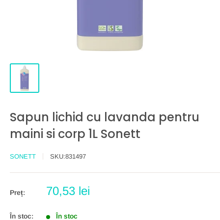
Sapun lichid cu lavanda pentru
maini si corp 1L Sonett
SONETT
SKU:
831497
Preț
70,53 lei
Preț:
redus
În stoc:
În stoc