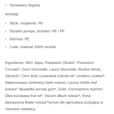
Societatea Vegana
Ambalaj
Sticle, recipiente: PE
Dozator pompa, inchideri: PE / PP
Eticheta: PE
Cutie: material 100% reciclat
Ingrediente: INCI: Aqua, Potassium Olivate*, Potassium
Cocoate*, Coco Glucoside, Lauryl Glucoside, Alcohol denat.,
Glycerin*, Citric Acid, Lavandula hybrida oil* contains Linalool*,
Dipterocarpus turbinatus balm extract, Laurus nobilis leaf
extract*, Boswellia serrata gum*, Gold, Commiphora myrrha*,
Olea europaea fruit oil*, Viscum album extract*, Rosa
damascena flower extract**provin din agricultura ecologica si
colectare salabtica.