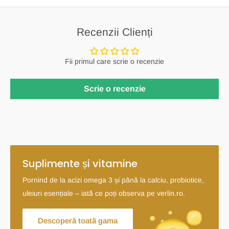
Recenzii Clienți
Fii primul care scrie o recenzie
Scrie o recenzie
Suplimente și vitamine
Pornind de la acizi omega 3 și până la calciu, probiotice,
uleiuri esențiale – iată ce poți observa pe verlin.ro.
Descoperă toată gama