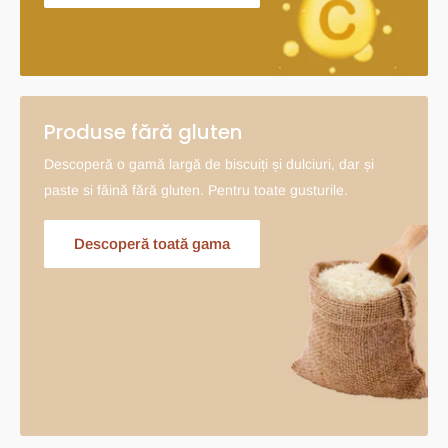
Produse fără gluten
Descoperă o gamă largă de biscuiți și dulciuri, dar și
paste si făină fără gluten. Pentru toate gusturile.
Descoperă toată gama