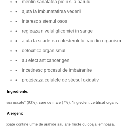
mentin sanatatea pielii si a parului
ajuta la imbunatatirea vederii
intaresc sistemul osos
regleaza nivelul glicemiei in sange
ajuta la scaderea
colesterolului rau din organism
detoxifica organismul
au efect anticancerigen
incetinesc procesul de imbatranire
protejeaza celulele de stresul oxidativ
Ingrediente
:
rosi uscate* (93%), sare de mare (7%). *ingredient certificat organic.
Alergeni:
poate contine urme de arahide sau alte fructe cu coaja lemnoasa,