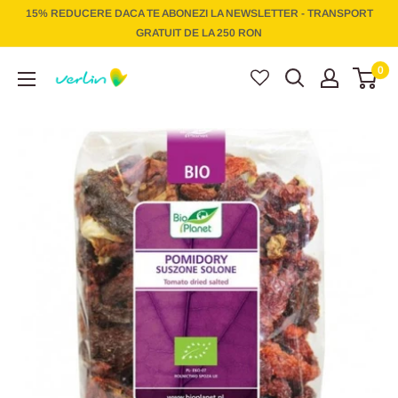
Treci
15% REDUCERE DACA TE ABONEZI LA NEWSLETTER - TRANSPORT
la
GRATUIT DE LA 250 RON
conținut
Verlin
0