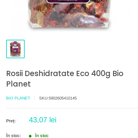
Rosii Deshidratate Eco 400g Bio
Planet
BIO PLANET
SKU:
5902605410145
Preț
43,07 lei
Preț:
redus
În stoc:
În stoc