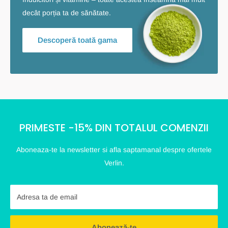
decât porția ta de sănătate.
Descoperă toată gama
PRIMESTE -15% DIN TOTALUL COMENZII
Aboneaza-te la newsletter si afla saptamanal despre ofertele
Verlin.
Adresa ta de email
Abonează-te