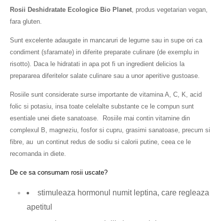
Rosii Deshidratate Ecologice Bio Planet
, produs vegetarian vegan,
fara gluten.
Sunt excelente adaugate in mancaruri de legume sau in supe ori ca
condiment (sfaramate) in diferite preparate culinare (de exemplu in
risotto). Daca le hidratati in apa pot fi un ingredient delicios la
prepararea diferitelor salate culinare sau a unor aperitive gustoase.
Rosiile sunt considerate surse importante de vitamina A, C, K, acid
folic si potasiu, insa toate celelalte substante ce le compun sunt
esentiale unei diete sanatoase. Rosiile mai contin vitamine din
complexul B, magneziu, fosfor si cupru, grasimi sanatoase, precum si
fibre, au un continut redus de sodiu si calorii putine, ceea ce le
recomanda in diete.
De ce sa consumam rosii uscate?
stimuleaza hormonul
numit leptina, care regleaza
apetitul