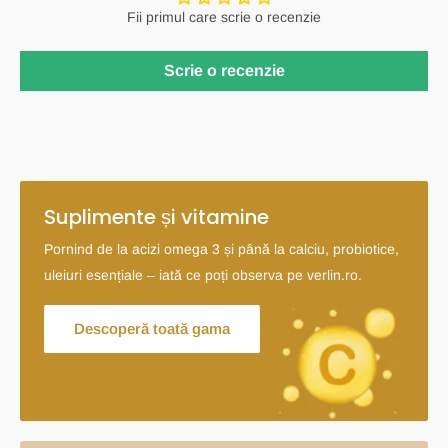
Fii primul care scrie o recenzie
Scrie o recenzie
Suplimente și vitamine
Pornind de la acizi omega 3 și până la calciu, probiotice,
uleiuri esențiale – iată ce poți observa pe verlin.ro.
Descoperă toată gama