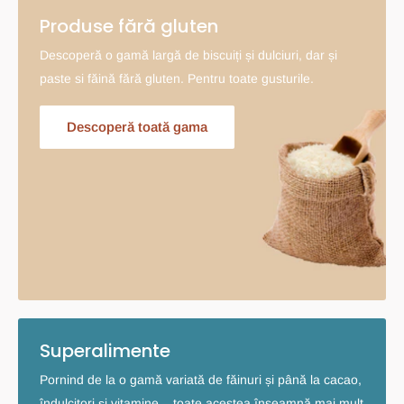
Produse fără gluten
Descoperă o gamă largă de biscuiți și dulciuri, dar și
paste si făină fără gluten. Pentru toate gusturile.
Descoperă toată gama
Superalimente
Pornind de la o gamă variată de făinuri și până la cacao,
îndulcitori și vitamine – toate acestea înseamnă mai mult