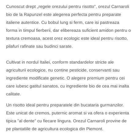
Cunoscut drept „regele orezului pentru risotto”, orezul Carnaroli
bio de la Rapunzel este alegerea perfecta pentru preparate
italiene autentice. Cu bobul lung si ferm, care isi pastreaza
forma in timpul fierberii, dar elibereaza suficient amidon pentru o
textura cremoasa, acest orez ecologic este ideal pentru risotto,
pilafuri rafinate sau budinci sarate.
Cultivat in nordul Italiei, conform standardelor stricte ale
agriculturii ecologice, nu contine pesticide, conservanti sau
ingrediente modificate genetic. O alegere premium pentru cei
care iubesc gatitul sanatos, cu ingrediente bio de cea mai inalta
calitate.
Un risotto ideal pentru preparatele din bucataria gurmanzilor.
Este unicat de cremos, puternic aromat si va ofera o experienta
tipica ”al dente” cu fiecare lingura. Orezul Carnaroli provine de
pe plantatiile de agricultura ecologica din Piemont.