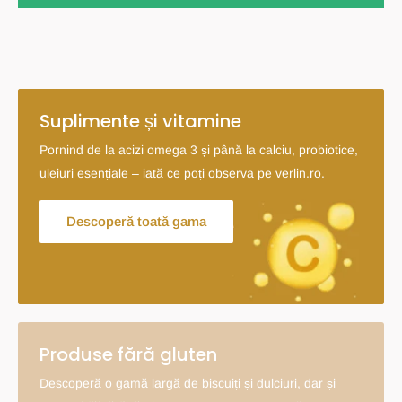
Suplimente și vitamine
Pornind de la acizi omega 3 și până la calciu, probiotice,
uleiuri esențiale – iată ce poți observa pe verlin.ro.
Descoperă toată gama
Produse fără gluten
Descoperă o gamă largă de biscuiți și dulciuri, dar și