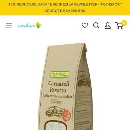
Treci
15% REDUCERE DACA TE ABONEZI LA NEWSLETTER - TRANSPORT
la
GRATUIT DE LA 250 RON
conținut
Verlin
0