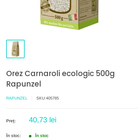
Orez Carnaroli ecologic 500g
Rapunzel
RAPUNZEL
SKU:
405785
Preț
40,73 lei
Preț:
redus
În stoc:
În stoc