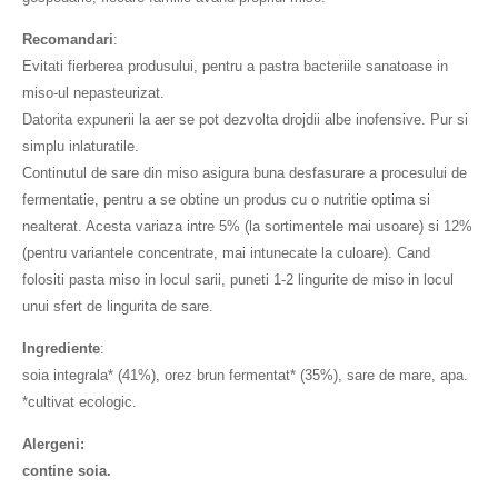
Recomandari
:
Evitati fierberea produsului, pentru a pastra bacteriile sanatoase in
miso-ul nepasteurizat.
Datorita expunerii la aer se pot dezvolta drojdii albe inofensive. Pur si
simplu inlaturatile.
Continutul de sare din miso asigura buna desfasurare a procesului de
fermentatie, pentru a se obtine un produs cu o nutritie optima si
nealterat. Acesta variaza intre 5% (la sortimentele mai usoare) si 12%
(pentru variantele concentrate, mai intunecate la culoare). Cand
folositi pasta miso in locul sarii, puneti 1-2 lingurite de miso in locul
unui sfert de lingurita de sare.
Ingrediente
:
soia integrala* (41%), orez brun fermentat* (35%), sare de mare, apa.
*cultivat ecologic.
Alergeni:
contine soia.