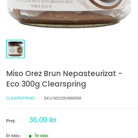
Miso Orez Brun Nepasteurizat -
Eco 300g Clearspring
CLEARSPRING
SKU:
5021554980056
Preț
36,09 lei
Preț:
redus
În stoc:
În stoc