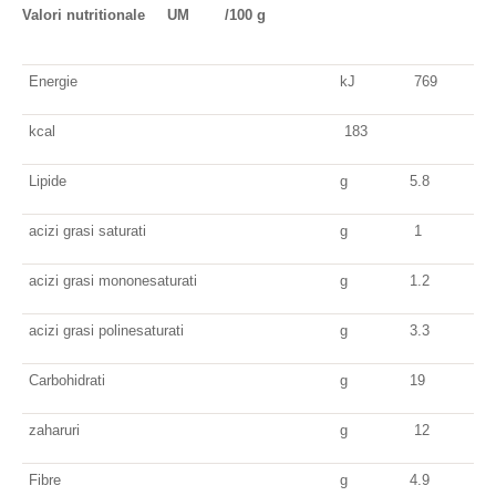
Valori nutritionale UM /100 g
Energie
kJ
769
kcal
183
Lipide
g
5.8
acizi grasi saturati
g
1
acizi grasi mononesaturati
g
1.2
acizi grasi polinesaturati
g
3.3
Carbohidrati
g
19
zaharuri
g
12
Fibre
g
4.9