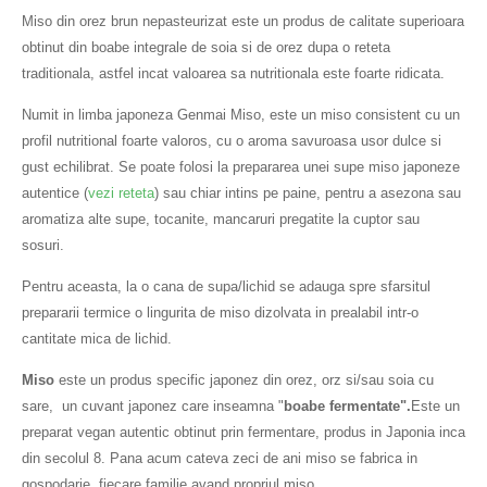
Miso din orez brun nepasteurizat este un produs de calitate superioara
obtinut din boabe integrale de soia si de orez dupa o reteta
traditionala, astfel incat valoarea sa nutritionala este foarte ridicata.
Numit in limba japoneza Genmai Miso, este un miso consistent cu un
profil nutritional foarte valoros, cu o aroma savuroasa usor dulce si
gust echilibrat. Se poate folosi la prepararea unei supe miso japoneze
autentice (
vezi reteta
) sau chiar intins pe paine, pentru a asezona sau
aromatiza alte supe, tocanite, mancaruri pregatite la cuptor sau
sosuri.
Pentru aceasta, la o cana de supa/lichid se adauga spre sfarsitul
prepararii termice o lingurita de miso dizolvata in prealabil intr-o
cantitate mica de lichid.
Miso
este un produs specific japonez din orez, orz si/sau soia cu
sare,
un cuvant japonez care inseamna "
boabe fermentate".
Este un
preparat vegan autentic obtinut prin fermentare, produs in Japonia inca
din secolul 8. Pana acum cateva zeci de ani miso se fabrica in
gospodarie, fiecare familie avand propriul miso.