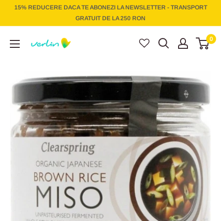
Treci
15% REDUCERE DACA TE ABONEZI LA NEWSLETTER - TRANSPORT
la
GRATUIT DE LA 250 RON
conținut
Verlin
0