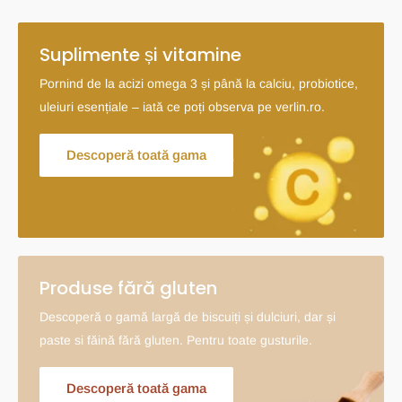
Suplimente și vitamine
Pornind de la acizi omega 3 și până la calciu, probiotice,
uleiuri esențiale – iată ce poți observa pe verlin.ro.
Descoperă toată gama
Produse fără gluten
Descoperă o gamă largă de biscuiți și dulciuri, dar și
paste si făină fără gluten. Pentru toate gusturile.
Descoperă toată gama