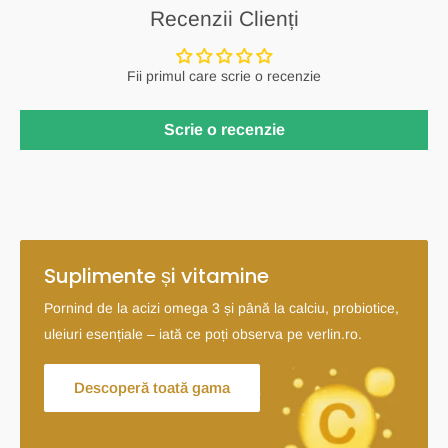
Recenzii Clienți
Fii primul care scrie o recenzie
Scrie o recenzie
Suplimente și vitamine
Pornind de la acizi omega 3 și până la calciu, probiotice,
uleiuri esențiale – iată ce poți observa pe verlin.ro.
Descoperă toată gama