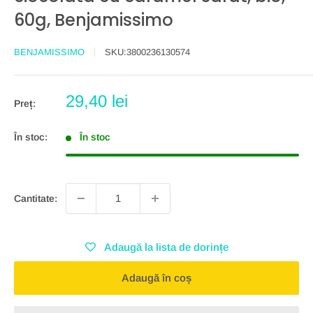
60g, Benjamissimo
BENJAMISSIMO
SKU:
3800236130574
Preț
29,40 lei
Preț:
redus
În stoc:
În stoc
Cantitate:
Adaugă la lista de dorințe
Adaugă în coș