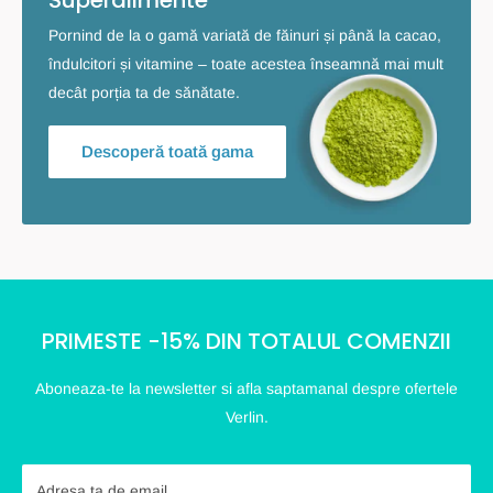
Pornind de la o gamă variată de făinuri și până la cacao,
îndulcitori și vitamine – toate acestea înseamnă mai mult
decât porția ta de sănătate.
Descoperă toată gama
PRIMESTE -15% DIN TOTALUL COMENZII
Aboneaza-te la newsletter si afla saptamanal despre ofertele
Verlin.
Adresa ta de email