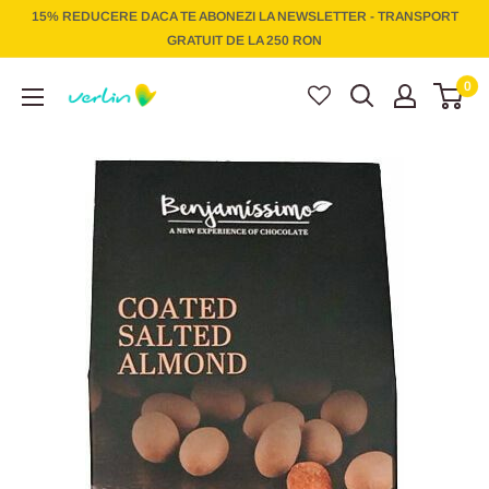
Treci
15% REDUCERE DACA TE ABONEZI LA NEWSLETTER - TRANSPORT
la
GRATUIT DE LA 250 RON
conținut
Verlin
0