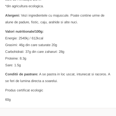
*din agricultura ecologica.
Alergeni:
Vezi ingredientele cu majuscule.
Poate contine urme de
alune de padure, fistic, caju, arahide si alte nuci.
Valori nutritionale/100g:
Energie: 2540kj / 612kcal
Grasimi: 46g din care saturate 20g
Carbohidrati: 37g din care zaharuri: 28g
Proteine: 8.3g
Sare: 1.5g
Conditii de pastrare:
A se pastra in loc uscat, intunecat si racoros. A
se feri de lumina directa a soarelui.
Produs certificat ecologic
60g