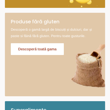
Produse fără gluten
Descoperă o gamă largă de biscuiți și dulciuri, dar și
paste si făină fără gluten. Pentru toate gusturile.
Descoperă toată gama
Superalimente