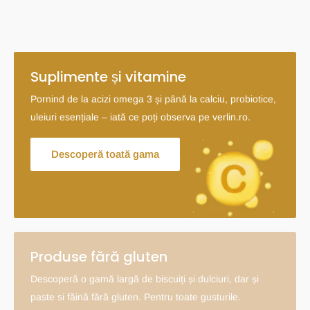
Suplimente și vitamine
Pornind de la acizi omega 3 și până la calciu, probiotice,
uleiuri esențiale – iată ce poți observa pe verlin.ro.
Descoperă toată gama
Produse fără gluten
Descoperă o gamă largă de biscuiți și dulciuri, dar și
paste si făină fără gluten. Pentru toate gusturile.