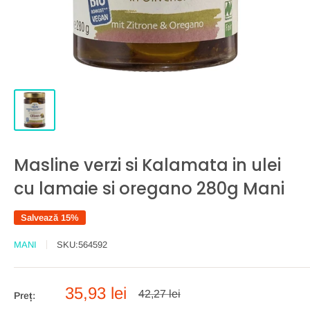
Masline verzi si Kalamata in ulei
cu lamaie si oregano 280g Mani
Salvează 15%
MANI
SKU:
564592
Preț
35,93 lei
Preț
42,27 lei
Preț:
întreg
redus