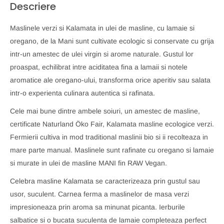
Descriere
Maslinele verzi si Kalamata in ulei de masline, cu lamaie si
oregano, de la Mani sunt cultivate ecologic si conservate cu grija
intr-un amestec de ulei virgin si arome naturale. Gustul lor
proaspat, echilibrat intre aciditatea fina a lamaii si notele
aromatice ale oregano-ului, transforma orice aperitiv sau salata
intr-o experienta culinara autentica si rafinata.
Cele mai bune dintre ambele soiuri, un amestec de masline,
certificate Naturland Öko Fair, Kalamata masline ecologice verzi.
Fermierii cultiva in mod traditional maslinii bio si ii recolteaza in
mare parte manual. Maslinele sunt rafinate cu oregano si lamaie
si murate in ulei de masline MANI fin RAW Vegan.
Celebra masline Kalamata se caracterizeaza prin gustul sau
usor, suculent. Carnea ferma a maslinelor de masa verzi
impresioneaza prin aroma sa minunat picanta. Ierburile
salbatice si o bucata suculenta de lamaie completeaza perfect