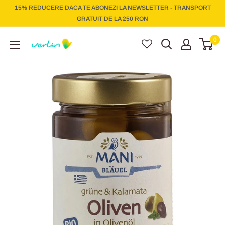
Treci
15% REDUCERE DACA TE ABONEZI LA NEWSLETTER - TRANSPORT
la
GRATUIT DE LA 250 RON
conținut
Verlin
0