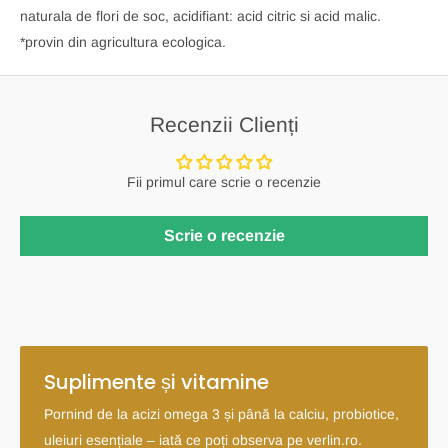
naturala de flori de soc, acidifiant: acid citric si acid malic.
*provin din agricultura ecologica.
Recenzii Clienți
Fii primul care scrie o recenzie
Scrie o recenzie
Suplimente și vitamine
Pornind de la acizi omega 3 și până la calciu, probiotice,
uleiuri esențiale – iată ce poți observa pe verlin.ro.