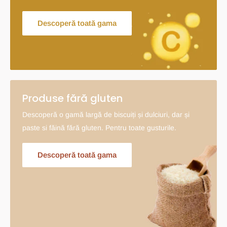
Descoperă toată gama
Produse fără gluten
Descoperă o gamă largă de biscuiți și dulciuri, dar și
paste si făină fără gluten. Pentru toate gusturile.
Descoperă toată gama