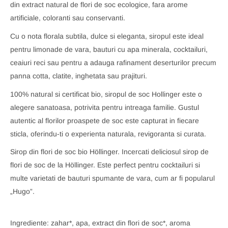
din extract natural de flori de soc ecologice, fara arome
artificiale, coloranti sau conservanti.
Cu o nota florala subtila, dulce si eleganta, siropul este ideal
pentru limonade de vara, bauturi cu apa minerala, cocktailuri,
ceaiuri reci sau pentru a adauga rafinament deserturilor precum
panna cotta, clatite, inghetata sau prajituri.
100% natural si certificat bio, siropul de soc Hollinger este o
alegere sanatoasa, potrivita pentru intreaga familie. Gustul
autentic al florilor proaspete de soc este capturat in fiecare
sticla, oferindu-ti o experienta naturala, revigoranta si curata.
Sirop din flori de soc bio Höllinger. Incercati deliciosul sirop de
flori de soc de la Höllinger. Este perfect pentru cocktailuri si
multe varietati de bauturi spumante de vara, cum ar fi popularul
„Hugo”.
Ingrediente: zahar*, apa, extract din flori de soc*, aroma