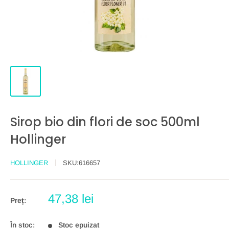
Sirop bio din flori de soc 500ml
Hollinger
HOLLINGER
SKU:
616657
Preț
47,38 lei
Preț:
redus
În stoc:
Stoc epuizat