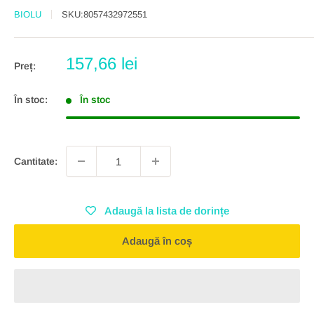
BIOLU
SKU:
8057432972551
Preț
157,66 lei
Preț:
redus
În stoc:
În stoc
Cantitate:
Adaugă la lista de dorințe
Adaugă în coș