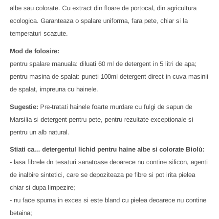
albe sau colorate. Cu extract din floare de portocal, din agricultura
ecologica. Garanteaza o spalare uniforma, fara pete, chiar si la
temperaturi scazute.
Mod de folosire:
pentru spalare manuala: diluati 60 ml de detergent in 5 litri de apa;
pentru masina de spalat: puneti 100ml detergent direct in cuva masinii
de spalat, impreuna cu hainele.
Sugestie:
Pre-tratati hainele foarte murdare cu fulgi de sapun de
Marsilia si detergent pentru pete, pentru rezultate exceptionale si
pentru un alb natural.
Stiati ca... detergentul lichid pentru haine albe si colorate Biolù:
- lasa fibrele dn tesaturi sanatoase deoarece nu contine silicon, agenti
de inalbire sintetici, care se depoziteaza pe fibre si pot irita pielea
chiar si dupa limpezire;
- nu face spuma in exces si este bland cu pielea deoarece nu contine
betaina;