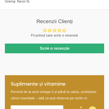
Gramaj: flacon 5L
Recenzii Clienți
Fii primul care scrie o recenzie
Scrie o recenzie
Suplimente și vitamine
Pornind de la acizi omega 3 și până la calciu, probiotice,
uleiuri esențiale – iată ce poți observa pe verlin.ro.