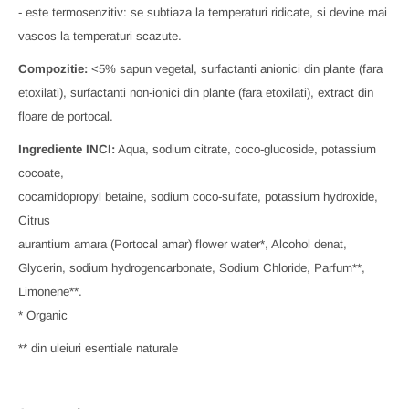
- este termosenzitiv: se subtiaza la temperaturi ridicate, si devine mai
vascos la temperaturi scazute.
Compozitie:
<5% sapun vegetal, surfactanti anionici din plante (fara
etoxilati), surfactanti non-ionici din plante (fara etoxilati), extract din
floare de portocal.
Ingrediente INCI:
Aqua, sodium citrate, coco-glucoside, potassium
cocoate,
cocamidopropyl betaine, sodium coco-sulfate, potassium hydroxide,
Citrus
aurantium amara (Portocal amar) flower water*, Alcohol denat,
Glycerin, sodium hydrogencarbonate, Sodium Chloride, Parfum**,
Limonene**.
* Organic
** din uleiuri esentiale naturale