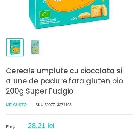
Cereale umplute cu ciocolata si
alune de padure fara gluten bio
200g Super Fudgio
ME GUSTO
SKU:
5907713374105
Preț
28,21 lei
Preț:
redus