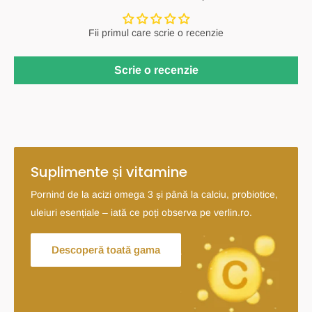
Fii primul care scrie o recenzie
Scrie o recenzie
Suplimente și vitamine
Pornind de la acizi omega 3 și până la calciu, probiotice,
uleiuri esențiale – iată ce poți observa pe verlin.ro.
Descoperă toată gama