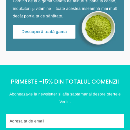
Pornind de la o gamă variată de făinuri și până la cacao,
îndulcitori și vitamine – toate acestea înseamnă mai mult
decât porția ta de sănătate.
Descoperă toată gama
PRIMESTE -15% DIN TOTALUL COMENZII
Aboneaza-te la newsletter si afla saptamanal despre ofertele
Verlin.
Adresa ta de email