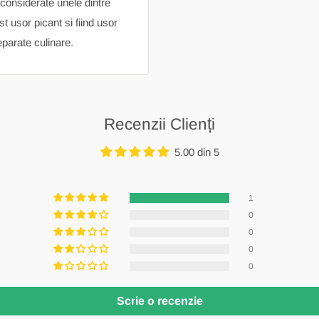
considerate unele dintre
t usor picant si fiind usor
eparate culinare.
Recenzii Clienți
5.00 din 5
1
0
0
0
0
Scrie o recenzie