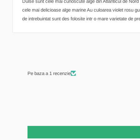
Dulse sunt cele mai cunoscute alge din Atlanticul de Nord 
cele mai delicioase alge marine Au culoarea violet rosu gus
de intrebuintat sunt des folosite intr o mare varietate de pr
Pe baza a 1 recenzie