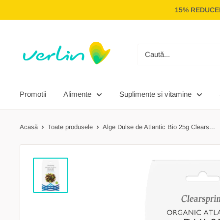
Treci
15% REDUCER
la
conținut
Verlin
Promotii
Alimente
Suplimente si vitamine
Acasă
Toate produsele
Alge Dulse de Atlantic Bio 25g Clears...