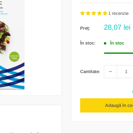
1 recenzie
Preț
28,07 lei
Preț:
redus
În stoc:
În stoc
Cantitate:
Adaugă în co