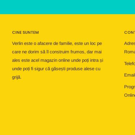
CINE SUNTEM
CON
Verlin este o afacere de familie, este un loc pe
Adres
care ne dorim să îl construim frumos, dar mai
Roma
ales este acel magazin online unde poți intra și
Telef
unde poți fi sigur că găsești produse alese cu
Email
grijă.
Progr
Onlin