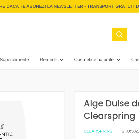
E DACA TE ABONEZI LA NEWSLETTER - TRANSPORT GRATUIT D
Superalimente
Remedii
Cosmetice naturale
Ca
Alge Dulse d
Clearspring
CLEARSPRING
SKU:
502