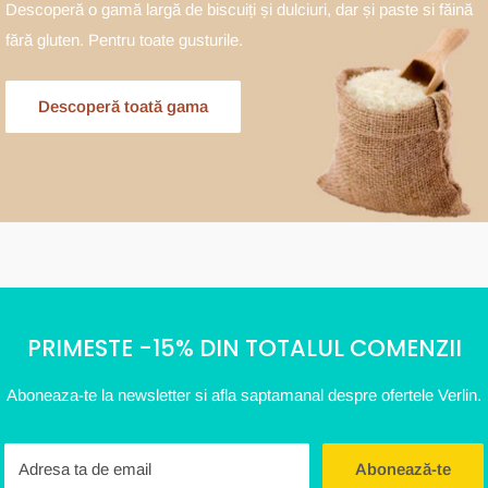
Descoperă o gamă largă de biscuiți și dulciuri, dar și paste si făină
fără gluten. Pentru toate gusturile.
Descoperă toată gama
PRIMESTE -15% DIN TOTALUL COMENZII
Aboneaza-te la newsletter si afla saptamanal despre ofertele Verlin.
Adresa ta de email
Abonează-te