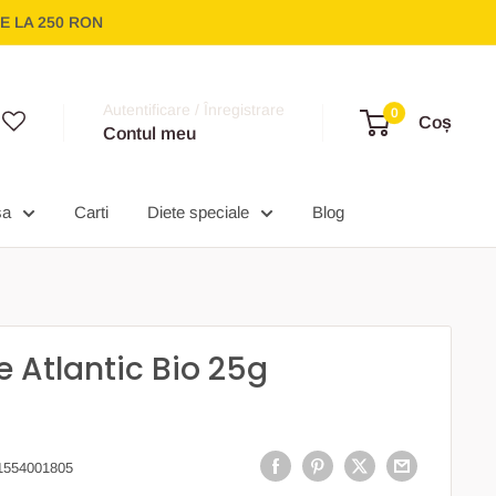
E LA 250 RON
Autentificare / Înregistrare
0
Coș
Contul meu
sa
Carti
Diete speciale
Blog
e Atlantic Bio 25g
1554001805