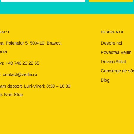
TACT
DESPRE NOI
a: Poienelor 5, 500419, Brasov,
Despre noi
nia
Povestea Verlin
Devino Afiliat
on: +40 746 23 22 55
Concierge de să
: contact@verlin.ro
Blog
am depozit: Luni-vineri: 8:30 – 16:30
e: Non-Stop